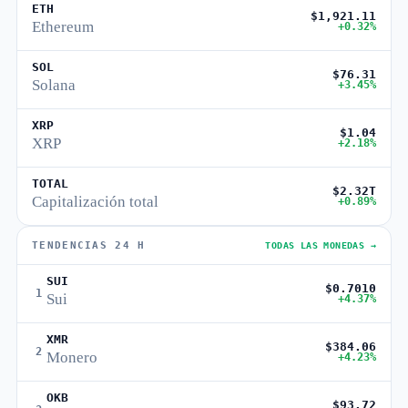
ETH
$1,921.11
Ethereum
+0.32%
SOL
$76.31
Solana
+3.45%
XRP
$1.04
XRP
+2.18%
TOTAL
$2.32T
Capitalización total
+0.89%
TENDENCIAS 24 H
TODAS LAS MONEDAS →
SUI
$0.7010
1
Sui
+4.37%
XMR
$384.06
2
Monero
+4.23%
OKB
$93.72