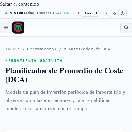
Saltar al contenido
0.61%
EN VIVO
Nasdaq 100
$723.03
+1.17%
Dow 30
F&G 31
$539.62
+0.27%
Russ
ES
Inicio
/
Herramientas
/
Planificador de DCA
HERRAMIENTA GRATUITA
Planificador de Promedio de Coste
(DCA)
Modela un plan de inversión periódica de importe fijo y
observa cómo las aportaciones y una rentabilidad
hipotética se capitalizan con el tiempo.