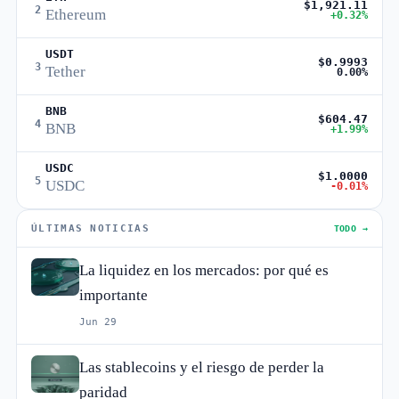
$1,921.11
2
Ethereum
+0.32%
USDT
$0.9993
3
Tether
0.00%
BNB
$604.47
4
BNB
+1.99%
USDC
$1.0000
5
USDC
-0.01%
ÚLTIMAS NOTICIAS
TODO →
La liquidez en los mercados: por qué es
importante
Jun 29
Las stablecoins y el riesgo de perder la
paridad