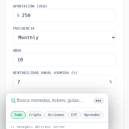
APORTACIÓN (USD)
$
FRECUENCIA
AÑOS
RENTABILIDAD ANUAL ASUMIDA (%)
%
esc
VALOR PROYECTADO
$43,271.20
Todo
Cripto
Acciones
ETF
Aprender
after 10 years
↑↓ navegar
↵ abrir
esc cerrar