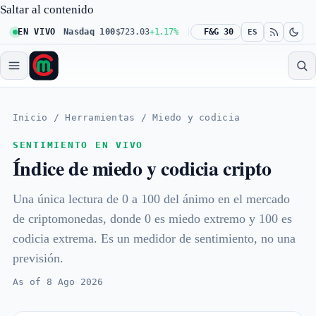
Saltar al contenido
6
+0.61%
EN VIVO
Nasdaq 100
$723.03
+1.17%
Dow 30
F&G 30
$539.62
+0.27%
Ru
ES
Inicio
/
Herramientas
/
Miedo y codicia
SENTIMIENTO EN VIVO
Índice de miedo y codicia cripto
Una única lectura de 0 a 100 del ánimo en el mercado
de criptomonedas, donde 0 es miedo extremo y 100 es
codicia extrema. Es un medidor de sentimiento, no una
previsión.
As of 8 Ago 2026