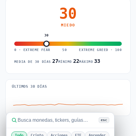
30
MIEDO
30
0 · EXTREME FEAR
50
EXTREME GREED · 100
27
22
33
MEDIA DE 30 DÍAS
MÍNIMO
MÁXIMO
ÚLTIMOS 30 DÍAS
esc
Todo
Cripto
Acciones
ETF
Aprender