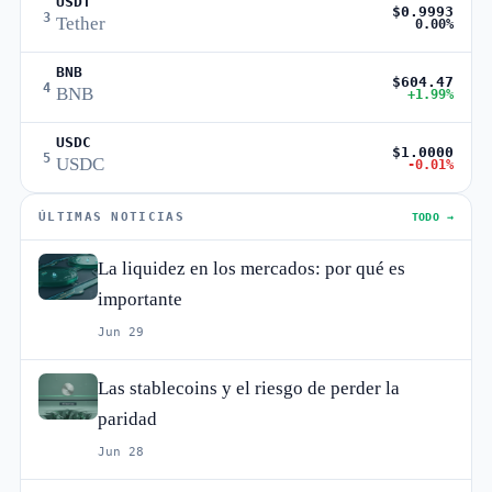
USDT
$0.9993
3
Tether
0.00%
BNB
$604.47
4
BNB
+1.99%
USDC
$1.0000
5
USDC
-0.01%
ÚLTIMAS NOTICIAS
TODO →
La liquidez en los mercados: por qué es
importante
Jun 29
Las stablecoins y el riesgo de perder la
paridad
Jun 28