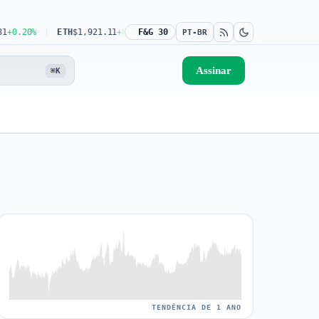
20%
ETH
$1,921.11
+0.32%
F&G 30
USDT
$0.9993
0.00%
BNB
$604.47
+1.9
PT-BR
Assinar
⌘K
TENDÊNCIA DE 1 ANO