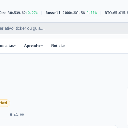
30
$539.62
+0.27%
Russell 2000
$301.56
+1.11%
BTC
$65,015.81
+0.
amentas
Aprender
Notícias
ched
H $1.00