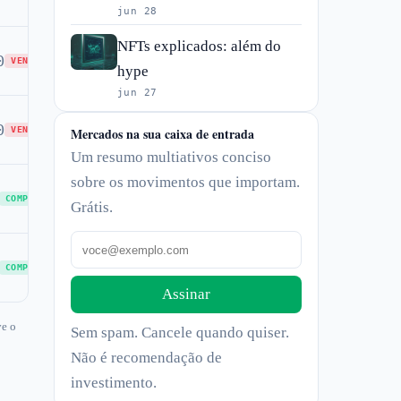
jun 28
NFTs explicados: além do
0
VENDA
hype
jun 27
0
VENDA
Mercados na sua caixa de entrada
Um resumo multiativos conciso
sobre os movimentos que importam.
COMPRA
Grátis.
COMPRA
Assinar
ve o
Sem spam. Cancele quando quiser.
Não é recomendação de
investimento.