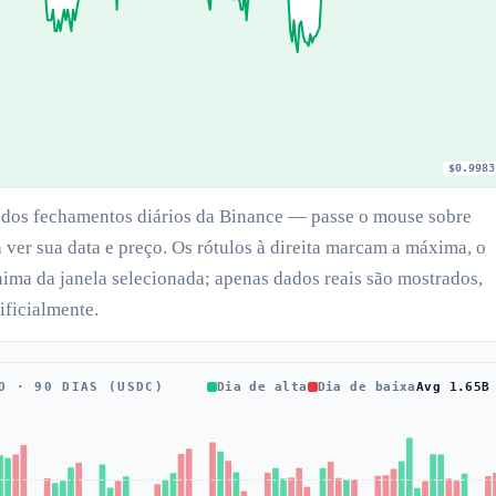
$0.9983
s dos fechamentos diários da Binance — passe o mouse sobre
 ver sua data e preço. Os rótulos à direita marcam a máxima, o
ima da janela selecionada; apenas dados reais são mostrados,
ificialmente.
O · 90 DIAS (USDC)
Dia de alta
Dia de baixa
Avg 1.65B