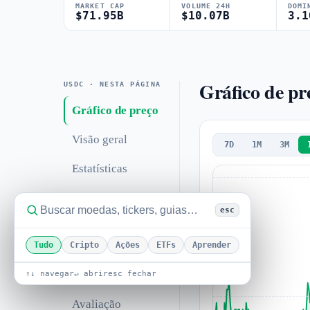
MARKET CAP
VOLUME 24H
DOMI
$71.95B
$10.07B
3.1
Gráfico de p
USDC · NESTA PÁGINA
Gráfico de preço
Visão geral
7D
1M
3M
Estatísticas
Análise técnica
esc
Suporte &
resistência
Tudo
Cripto
Ações
ETFs
Aprender
Correlações
↑↓ navegar
↵ abrir
esc fechar
Avaliação