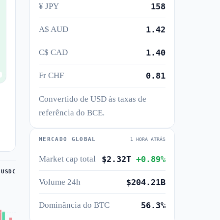
¥ JPY
158
A$ AUD
1.42
C$ CAD
1.40
Fr CHF
0.81
Convertido de USD às taxas de
referência do BCE.
MERCADO GLOBAL
1 HORA ATRÁS
Market cap total
$2.32T
+0.89%
 USDC
Volume 24h
$204.21B
Dominância do BTC
56.3%