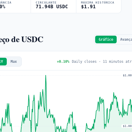
NÂNCIA
CIRCULANTE
MÁXIMA HISTÓRICA
0%
71.94B USDC
$1.91
reço de USDC
Gráfico
Avanç
1Y
Max
+0.10%
Daily closes · 11 minutos atr
$1.00
$1.00