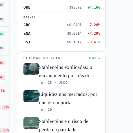
RO
OKB
$93.72
+4.16%
BAIXAS
RO
CRO
$0.0491
-7.24%
ENA
$0.0914
-4.29%
RA
JST
$0.1017
-3.61%
RO
ÚLTIMAS NOTÍCIAS
TUDO →
DA
Stablecoins explicadas: o
encanamento por trás dos
DA
jun 15 · USDC
mercados de cripto
RTE
Liquidez nos mercados: por
que ela importa
0
VENDA
jun 29
Stablecoins e o risco de
perda da paridade
0
VENDA