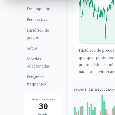
Desempenho
Perspectiva
Histórico de
preços
Sobre
Histórico de preço
qualquer ponto para
Moedas
ponto médio e a mín
relacionadas
nada preenchido art
Perguntas
frequentes
VOLUME DE NEGOCIAÇÃ
MEDO & GANÂNCIA
30
Medo