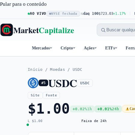
Pular para o conteúdo
S&P 500
AO VIVO
$773.26
+0.61%
Nasdaq 100
$723.03
+1.17%
Dow 
NYSE fechada
Market
Capitalize
Mercados
Cripto
Ações
ETFs
Ferr
Início
/
Moedas
/
USDC
USDC
USDC
#5
Site
Fonte
$1.00
+0.02%
1h
+0.01%
24h
Ca
L $1.00
Faixa de 24h