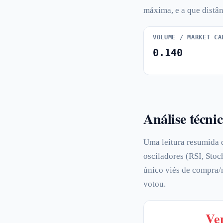
máxima, e a que distân
VOLUME / MARKET CA
0.140
Análise técni
Uma leitura resumida
osciladores (RSI, Stoc
único viés de compra/
votou.
Ve