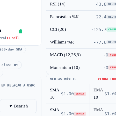
RSI (14)
43.8
NEUT
Estocástico %K
22.4
NEUT
CCI (20)
-125.7
COMP
tral
11 sell
Williams %R
-77.6
NEUT
200-day SMA
MACD (12,26,9)
-0
VEN
 dias: 0%
Momentum (10)
-0
VEN
VENDA FO
MÉDIAS MÓVEIS
 EM RELAÇÃO A USDC
SMA
EMA
$1.00
$1.0
VENDA
10
10
▼ Bearish
SMA
EMA
$1.00
$1.0
VENDA