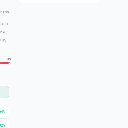
rios
fica
e a
oje,
R3
04%
02%