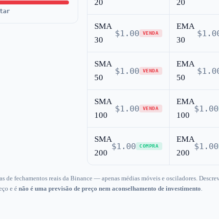
20
20
tar
SMA
EMA
$1.00
$1.0
VENDA
30
30
SMA
EMA
$1.00
$1.0
VENDA
50
50
SMA
EMA
$1.00
$1.00
VENDA
100
100
SMA
EMA
$1.00
$1.00
COMPRA
200
200
ias de fechamentos reais da Binance — apenas médias móveis e osciladores. Descre
eço e é
não é uma previsão de preço nem aconselhamento de investimento
.