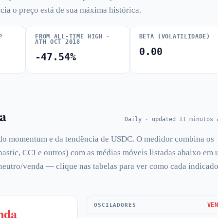
cia o preço está de sua máxima histórica.
P
FROM ALL-TIME HIGH ·
BETA (VOLATILIDADE)
ATH OCT 2018
0.00
-47.54%
ca
Daily · updated 11 minutos 
 do momentum e da tendência de USDC. O medidor combina os
hastic, CCI e outros) com as médias móveis listadas abaixo em
neutro/venda — clique nas tabelas para ver como cada indicado
VE
OSCILADORES
nda