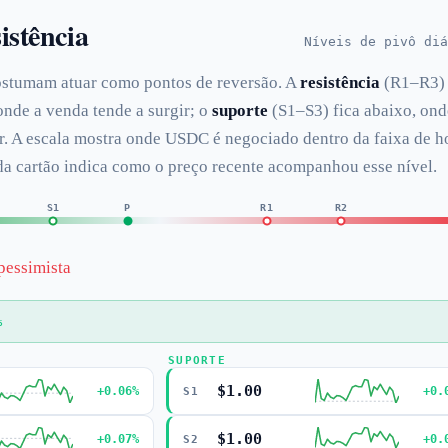
istência
Níveis de pivô diá
ostumam atuar como pontos de reversão. A
resistência
(R1–R3) 
onde a venda tende a surgir; o
suporte
(S1–S3) fica abaixo, ond
r. A escala mostra onde USDC é negociado dentro da faixa de h
ada cartão indica como o preço recente acompanhou esse nível.
S1
P
R1
R2
pessimista
%
SUPORTE
$1.00
+0.06%
+0.
S1
$1.00
+0.07%
+0.
S2