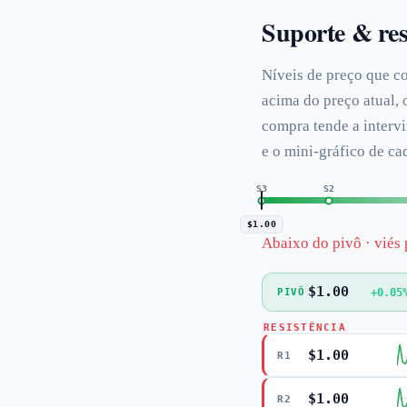
Suporte & res
Níveis de preço que c
acima do preço atual, 
compra tende a intervi
e o mini-gráfico de c
S3
S2
$1.00
Abaixo do pivô · viés 
$1.00
+0.05
PIVÔ
RESISTÊNCIA
$1.00
R1
$1.00
R2