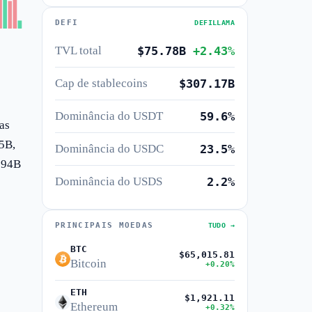
DEFI
DEFILLAMA
TVL total
$75.78B
+2.43%
Cap de stablecoins
$307.17B
Dominância do USDT
59.6%
as
95B,
Dominância do USDC
23.5%
.94B
Dominância do USDS
2.2%
PRINCIPAIS MOEDAS
TUDO →
BTC
$65,015.81
Bitcoin
+0.20%
ETH
$1,921.11
Ethereum
+0.32%