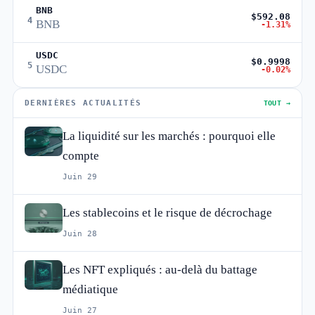
BNB
$592.08
4
BNB
-1.31%
USDC
$0.9998
5
USDC
-0.02%
DERNIÈRES ACTUALITÉS
TOUT →
La liquidité sur les marchés : pourquoi elle
compte
Juin 29
Les stablecoins et le risque de décrochage
Juin 28
Les NFT expliqués : au-delà du battage
médiatique
Juin 27