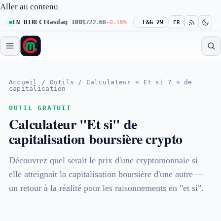
Aller au contenu
11
+0.23%
EN DIRECT
Nasdaq 100
$722.68
-0.16%
Dow 30
F&G 29
$541.67
+0.23%
R
FR
Accueil
/
Outils
/
Calculateur « Et si ? » de
capitalisation
OUTIL GRATUIT
Calculateur "Et si" de
capitalisation boursière crypto
Découvrez quel serait le prix d'une cryptomonnaie si
elle atteignait la capitalisation boursière d'une autre —
un retour à la réalité pour les raisonnements en "et si".