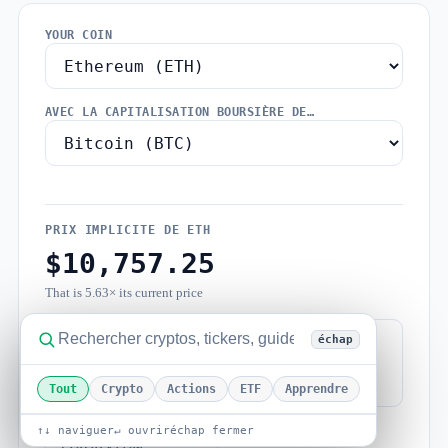
YOUR COIN
AVEC LA CAPITALISATION BOURSIÈRE DE…
PRIX IMPLICITE DE
ETH
$10,757.25
That is 5.63× its current price
PRIX ACTUEL
CAPITALISATION
échap
BOURSIÈRE CIBLE
$1,909.78
$1293.37B
Tout
Crypto
Actions
ETF
Apprendre
↑↓ naviguer
↵ ouvrir
échap fermer
OFFRE EN