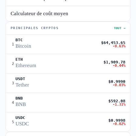
Calculateur de coût moyen
PRINCIPALES CRYPTOS
TOUT →
BTC
$64,453.65
1
Bitcoin
-0.63%
ETH
$1,909.78
2
Ethereum
-0.44%
USDT
$0.9990
3
Tether
-0.03%
BNB
$592.08
4
BNB
-1.31%
USDC
$0.9998
5
USDC
-0.02%