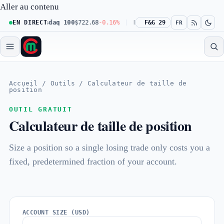
Aller au contenu
+0.23%
EN DIRECT
Nasdaq 100
$722.68
-0.16%
Dow 30
F&G 29
$541.67
+0.23%
Russ
FR
Accueil
/
Outils
/
Calculateur de taille de
position
OUTIL GRATUIT
Calculateur de taille de position
Size a position so a single losing trade only costs you a
fixed, predetermined fraction of your account.
ACCOUNT SIZE (USD)