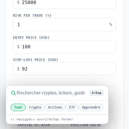
$
RISK PER TRADE (%)
%
ENTRY PRICE (USD)
$
STOP-LOSS PRICE (USD)
$
échap
POSITION SIZE
31.25
Tout
Crypto
Actions
ETF
Apprendre
units (max for your risk budget)
↑↓ naviguer
↵ ouvrir
échap fermer
CAPITAL AT RISK
POSITION VALUE