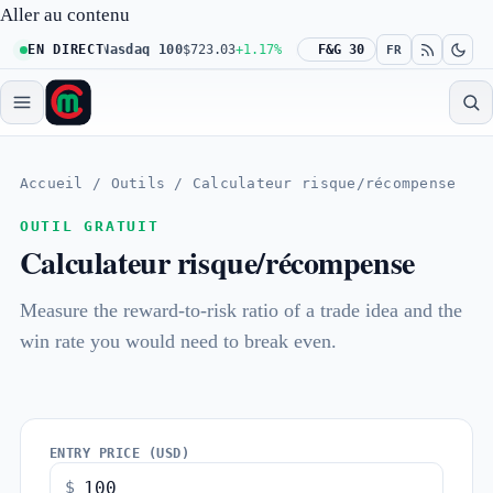
Aller au contenu
26
+0.61%
EN DIRECT
Nasdaq 100
$723.03
+1.17%
Dow 30
F&G 30
$539.62
+0.27%
R
FR
Accueil
/
Outils
/
Calculateur risque/récompense
OUTIL GRATUIT
Calculateur risque/récompense
Measure the reward-to-risk ratio of a trade idea and the
win rate you would need to break even.
ENTRY PRICE (USD)
$