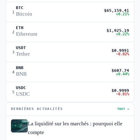
BTC
$65,159.41
1
Bitcoin
+0.21%
ETH
$1,925.19
2
Ethereum
+0.22%
USDT
$0.9991
3
Tether
-0.02%
BNB
$607.74
4
BNB
+0.44%
USDC
$0.9999
5
USDC
-0.01%
DERNIÈRES ACTUALITÉS
TOUT →
La liquidité sur les marchés : pourquoi elle
compte