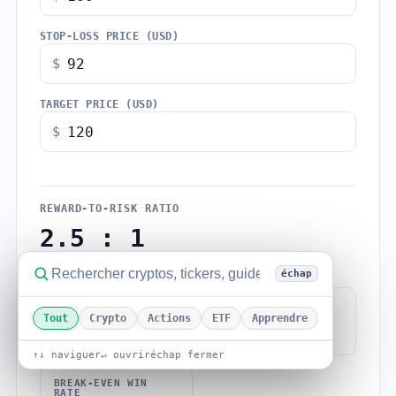
STOP-LOSS PRICE (USD)
$
TARGET PRICE (USD)
$
REWARD-TO-RISK RATIO
2.5 : 1
Reward exceeds risk on this setup
échap
RISK PER UNIT
REWARD PER UNIT
Tout
Crypto
Actions
ETF
Apprendre
$8.00
$20.00
↑↓ naviguer
↵ ouvrir
échap fermer
BREAK-EVEN WIN
RATE