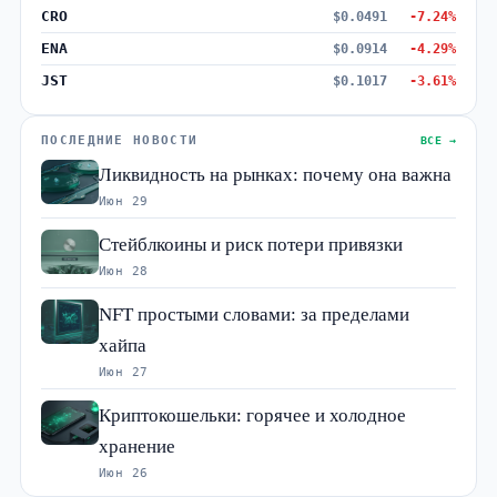
CRO
$0.0491
-7.24%
ENA
$0.0914
-4.29%
JST
$0.1017
-3.61%
ПОСЛЕДНИЕ НОВОСТИ
ВСЕ →
Ликвидность на рынках: почему она важна
Июн 29
Стейблкоины и риск потери привязки
Июн 28
NFT простыми словами: за пределами
хайпа
Июн 27
Криптокошельки: горячее и холодное
хранение
Июн 26