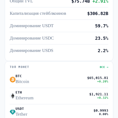
Общий TVL
$75.74B
+2.91%
Капитализация стейблкоинов
$306.82B
Доминирование USDT
59.7%
Доминирование USDC
23.5%
Доминирование USDS
2.2%
ТОП МОНЕТ
ВСЕ →
BTC
$65,015.81
Bitcoin
+0.20%
ETH
$1,921.11
Ethereum
+0.32%
USDT
$0.9993
Tether
0.00%