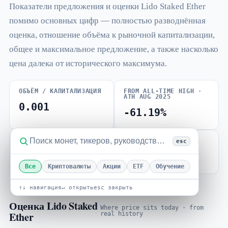
Показатели предложения и оценки Lido Staked Ether
помимо основных цифр — полностью разводнённая
оценка, отношение объёма к рыночной капитализации,
общее и максимальное предложение, а также насколько
цена далека от исторического максимума.
ОБЪЁМ / КАПИТАЛИЗАЦИЯ
FROM ALL-TIME HIGH ·
ATH AUG 2025
0.001
-61.19%
БЕТА (ВОЛАТИЛЬНОСТЬ)
esc
1.43
Все
Криптовалюты
Акции
ETF
Обучение
↑↓ навигация
↵ открыть
esc закрыть
Оценка Lido Staked
Where price sits today · from
Ether
real history