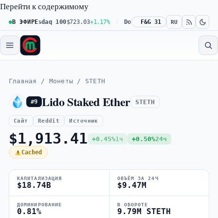
Перейти к содержимому
61%
В ЭФИРЕ
Nasdaq 100
$723.03
+1.17%
Dow 30
$539.62
F&G 31
+0.27%
Russel
RU
Главная
/
Монеты
/
STETH
Lido Staked Ether
STETH
#9
Сайт
Reddit
Источник
$1,913.41
+0.45%
1ч
+0.50%
24ч
Cached
КАПИТАЛИЗАЦИЯ
ОБЪЁМ ЗА 24Ч
$18.74B
$9.47M
ДОМИНИРОВАНИЕ
В ОБОРОТЕ
0.81%
9.79M STETH