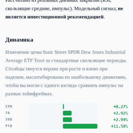
Рассчитано из реальных дневных закрытий (RSI,
скользящие средние, импульс). Модельный сигнал,
не
является инвестиционной рекомендацией
.
Динамика
Изменение цены State Street SPDR Dow Jones Industrial
Average ETF Trust за стандартные скользящие периоды.
Столбцы тянутся вправо при росте и влево при
падении, масштабированы по наибольшему движению,
чтобы вы могли с одного взгляда сравнить импульс на
разных таймфреймах.
+0.27%
24H
+2.92%
7D
+2.94%
30D
+11.58%
YTD