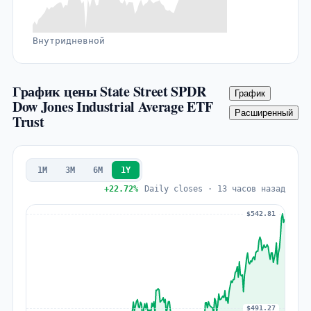
Внутридневной
График цены State Street SPDR
График
Dow Jones Industrial Average ETF
Расширенный
Trust
1M
3M
6M
1Y
+22.72%
Daily closes · 13 часов назад
$542.81
$491.27