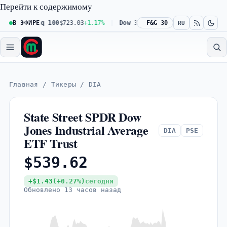
Перейти к содержимому
Nasdaq 100
В ЭФИРЕ
$723.03
+1.17%
Dow 30
$539.62
F&G 30
+0.27%
Russell 2
RU
Главная
/
Тикеры
/
DIA
State Street SPDR Dow
Jones Industrial Average
DIA
PSE
ETF Trust
$539.62
+$1.43
(+0.27%)
сегодня
Обновлено
13 часов назад