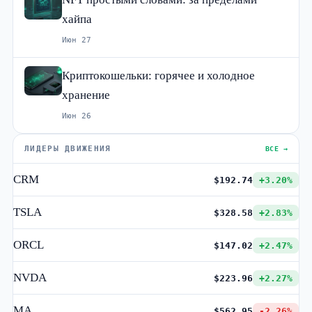
хайпа
Июн 27
Криптокошельки: горячее и холодное
хранение
Июн 26
ЛИДЕРЫ ДВИЖЕНИЯ
ВСЕ →
CRM
$192.74
+3.20%
TSLA
$328.58
+2.83%
ORCL
$147.02
+2.47%
NVDA
$223.96
+2.27%
MA
$562.95
-2.26%