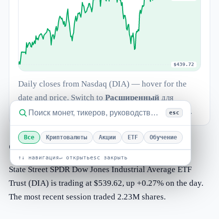
$439.72
Daily closes from Nasdaq (DIA) — hover for the
date and price. Switch to
Расширенный
для
свечей, логарифмической шкалы и индикаторов.
esc
Все
Криптовалюты
Акции
ETF
Обучение
Обзор
↑↓ навигация
↵ открыть
esc закрыть
State Street SPDR Dow Jones Industrial Average ETF
Trust (DIA) is trading at $539.62, up +0.27% on the day.
The most recent session traded 2.23M shares.