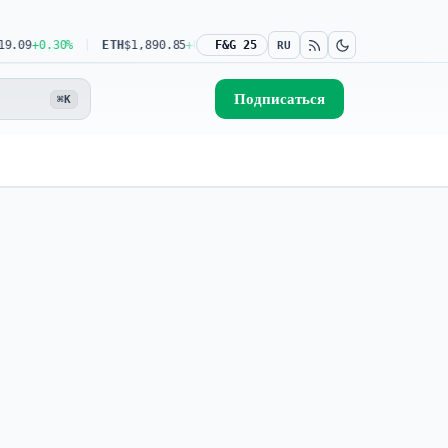
09
+0.30%
ETH
$1,890.85
+0.67%
F&G 25
USDT
$0.9991
-0.02%
BNB
$598.0
RU
Подписаться
⌘K