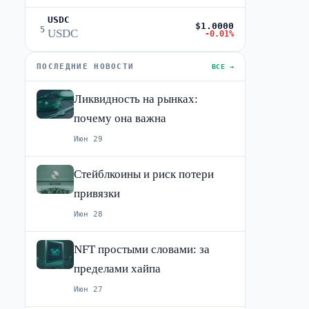
USDC
$1.0000
5
USDC
-0.01%
ПОСЛЕДНИЕ НОВОСТИ
ВСЕ →
Ликвидность на рынках:
почему она важна
Июн 29
Стейблкоины и риск потери
привязки
Июн 28
NFT простыми словами: за
пределами хайпа
Июн 27