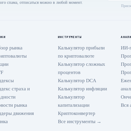
ого спама, отписаться можно в любой момент.
Присое
НКИ
ИНСТРУМЕНТЫ
АНАЛ
зор рынка
Калькулятор прибыли
ИИ-
риптовалюты
по криптовалюте
Прог
кции
Калькулятор сложных
Прог
TF
процентов
Прог
ндексы
Калькулятор DCA
Еже
декс страха и
Калькулятор инфляции
анал
дности
Калькулятор
Онче
вости рынка
капитализации
Вся 
идеры движения
Криптоконвертер
ынка
Все инструменты →