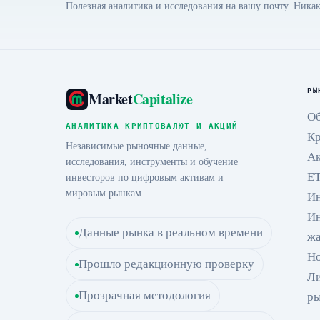
Полезная аналитика и исследования на вашу почту. Никак
РЫ
Market
Capitalize
Об
АНАЛИТИКА КРИПТОВАЛЮТ И АКЦИЙ
К
Независимые рыночные данные,
А
исследования, инструменты и обучение
E
инвесторов по цифровым активам и
мировым рынкам.
И
Ин
Данные рынка в реальном времени
жа
Но
Прошло редакционную проверку
Л
Прозрачная методология
р