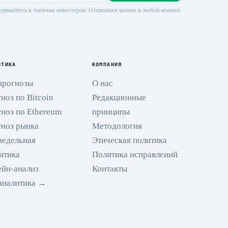
диняйтесь к тысячам инвесторов. Отписаться можно в любой момент.
ИТИКА
КОМПАНИЯ
прогнозы
О нас
ноз по Bitcoin
Редакционные
ноз по Ethereum
принципы
ноз рынка
Методология
недельная
Этическая политика
итика
Политика исправлений
йн-анализ
Контакты
аналитика →