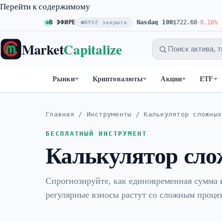
Перейти к содержимому
S&P 500
В ЭФИРЕ
$773.11
+0.23%
Nasdaq 100
$722.68
-0.16%
NYSE закрыта
Market
Capitalize
Рынки
Криптовалюты
Акции
ETF
Главная
/
Инструменты
/
Калькулятор сложных
БЕСПЛАТНЫЙ ИНСТРУМЕНТ
Калькулятор сло
Спрогнозируйте, как единовременная сумма 
регулярные взносы растут со сложным проце