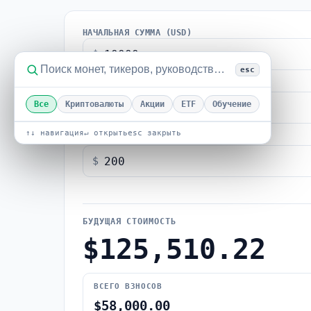
НАЧАЛЬНАЯ СУММА (USD)
$
esc
ГОДЫ
Все
Криптовалюты
Акции
ETF
Обучение
↑↓ навигация
↵ открыть
esc закрыть
ДОБАВЛЯЕТСЯ КАЖДЫЙ ПЕРИОД (USD)
$
БУДУЩАЯ СТОИМОСТЬ
$125,510.22
ВСЕГО ВЗНОСОВ
$58,000.00