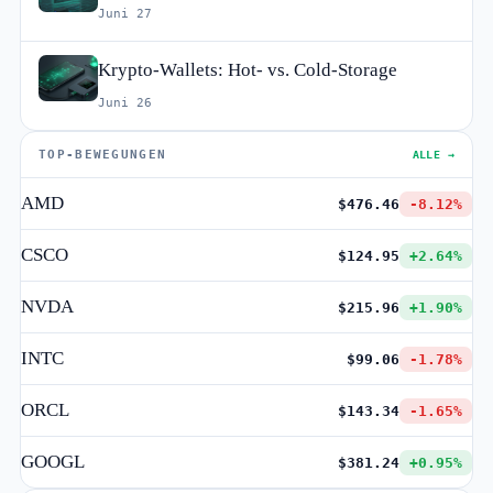
Juni 27
Krypto-Wallets: Hot- vs. Cold-Storage
Juni 26
TOP-BEWEGUNGEN
ALLE →
AMD
$476.46
-8.12%
CSCO
$124.95
+2.64%
NVDA
$215.96
+1.90%
INTC
$99.06
-1.78%
ORCL
$143.34
-1.65%
GOOGL
$381.24
+0.95%