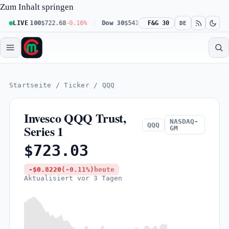
Zum Inhalt springen
asdaq 100
LIVE
$722.68
-0.16%
Dow 30
$541.67
+0.23%
F&G 30
Russell 2000
$3
DE
Startseite
/
Ticker
/
QQQ
Invesco QQQ Trust,
NASDAQ-
QQQ
Series 1
GM
$723.03
-$0.8220
(-0.11%)
heute
Aktualisiert
vor 3 Tagen