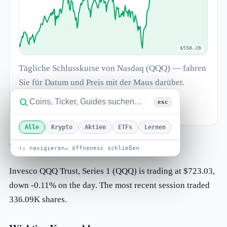
$558.28
Tägliche Schlusskurse von Nasdaq (QQQ) — fahren
Sie für Datum und Preis mit der Maus darüber.
Wechseln Sie zu
Erweitert
für Kerzen,
esc
logarithmische Skala und Indikatoren.
Alle
Krypto
Aktien
ETFs
Lernen
Überblick
↑↓ navigieren
↵ öffnen
esc schließen
Invesco QQQ Trust, Series 1 (QQQ) is trading at $723.03,
down -0.11% on the day. The most recent session traded
336.09K shares.