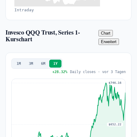
Intraday
Invesco QQQ Trust, Series 1-
Chart
Kurschart
Erweitert
1M
3M
6M
1Y
+28.32%
Daily closes · vor 3 Tagen
$746.16
$652.22