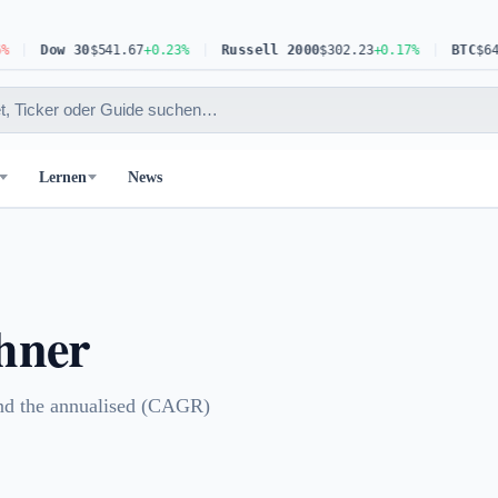
Dow 30
$541.67
+0.23%
Russell 2000
$302.23
+0.17%
BTC
$64,5
Lernen
News
hner
 and the annualised (CAGR)