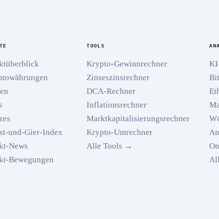
TE
TOOLS
AN
ktüberblick
Krypto-Gewinnrechner
KI
ptowährungen
Zinseszinsrechner
Bi
ien
DCA-Rechner
Et
s
Inflationsrechner
Ma
zes
Marktkapitalisierungsrechner
Wö
st-und-Gier-Index
Krypto-Umrechner
An
kt-News
Alle Tools →
On
kt-Bewegungen
Al