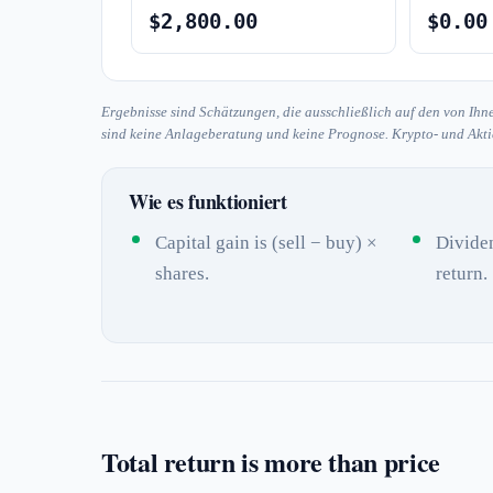
$2,800.00
$0.00
Ergebnisse sind Schätzungen, die ausschließlich auf den von Ihn
sind keine Anlageberatung und keine Prognose. Krypto- und Aktie
Wie es funktioniert
Capital gain is (sell − buy) ×
Dividen
shares.
return.
Total return is more than price