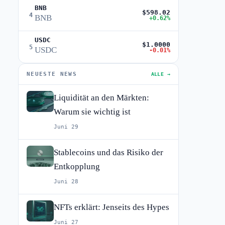
BNB
$598.02
4
BNB
+0.62%
USDC
$1.0000
5
USDC
-0.01%
NEUESTE NEWS
ALLE →
Liquidität an den Märkten:
Warum sie wichtig ist
Juni 29
Stablecoins und das Risiko der
Entkopplung
Juni 28
NFTs erklärt: Jenseits des Hypes
Juni 27