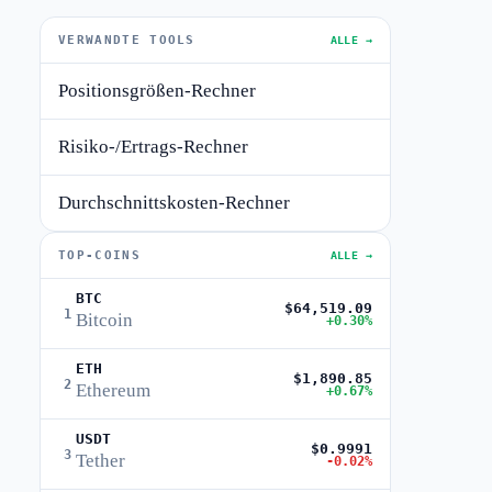
VERWANDTE TOOLS
ALLE →
Positionsgrößen-Rechner
Risiko-/Ertrags-Rechner
Durchschnittskosten-Rechner
TOP-COINS
ALLE →
BTC
$64,519.09
1
Bitcoin
+0.30%
ETH
$1,890.85
2
Ethereum
+0.67%
USDT
$0.9991
3
Tether
-0.02%