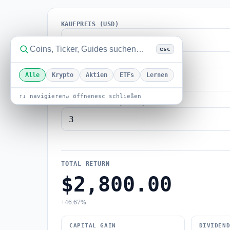
KAUFPREIS (USD)
$
esc
SHARES
Alle
Krypto
Aktien
ETFs
Lernen
↑↓ navigieren
↵ öffnen
esc schließen
HOLDING PERIOD (YEARS)
TOTAL RETURN
$2,800.00
+46.67%
CAPITAL GAIN
DIVIDEN