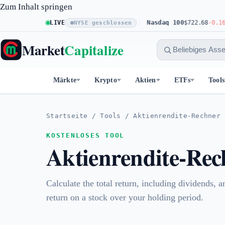
Zum Inhalt springen
LIVE
S&P 500
$773.11
+0.23%
Nasdaq 100
$722.68
-0.16%
NYSE geschlossen
Market
Capitalize
Märkte
Krypto
Aktien
ETFs
Tools
Startseite
/
Tools
/
Aktienrendite-Rechner
KOSTENLOSES TOOL
Aktienrendite-Rec
Calculate the total return, including dividends,
return on a stock over your holding period.