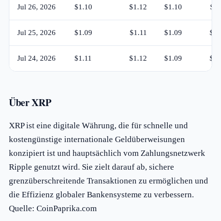
Jul 26, 2026
$1.10
$1.12
$1.10
$1.
Jul 25, 2026
$1.09
$1.11
$1.09
$1.
Jul 24, 2026
$1.11
$1.12
$1.09
$1.
Über XRP
XRP ist eine digitale Währung, die für schnelle und
kostengünstige internationale Geldüberweisungen
konzipiert ist und hauptsächlich vom Zahlungsnetzwerk
Ripple genutzt wird. Sie zielt darauf ab, sichere
grenzüberschreitende Transaktionen zu ermöglichen und
die Effizienz globaler Bankensysteme zu verbessern.
Quelle: CoinPaprika.com