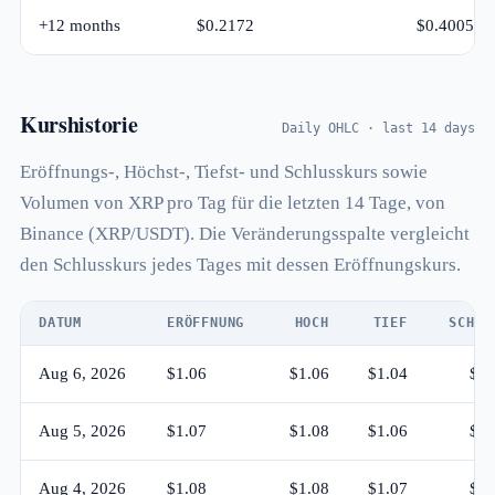
+12 months
$0.2172
$0.4005
Kurshistorie
Daily OHLC · last 14 days
Eröffnungs-, Höchst-, Tiefst- und Schlusskurs sowie
Volumen von XRP pro Tag für die letzten 14 Tage, von
Binance (XRP/USDT). Die Veränderungsspalte vergleicht
den Schlusskurs jedes Tages mit dessen Eröffnungskurs.
DATUM
ERÖFFNUNG
HOCH
TIEF
SCHLU
Aug 6, 2026
$1.06
$1.06
$1.04
$1.
Aug 5, 2026
$1.07
$1.08
$1.06
$1.
Aug 4, 2026
$1.08
$1.08
$1.07
$1.