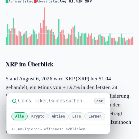
Aufwärtstag
Abwärtstag
Avg 83.42M XRP
XRP im Überblick
Stand August 6, 2026 wird XRP (XRP) bei $1.04
gehandelt, ein Minus von +1.97% in den letzten 24
Stunden. Es liegt auf Platz #6 nach Marktkapitalisierung,
esc
aktuell $65.30B, mit $1.00B Handelsvolumen in den
letzten 24 Stunden. Der zirkulierende Umlauf beträgt
Alle
Krypto
Aktien
ETFs
Lernen
99.99B XRP von maximal 100.00B XRP. Sein Allzeithoch
↑↓ navigieren
↵ öffnen
esc schließen
lag bei $3.84 im Jan 2018 (-72.86% von heute).