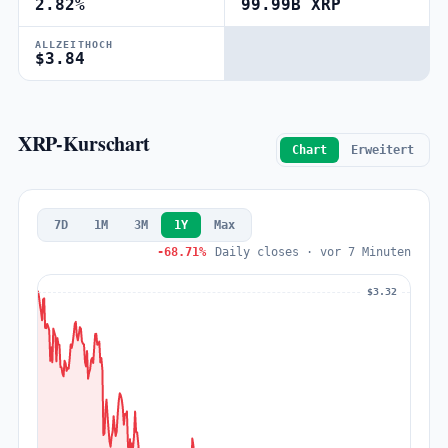
2.82%
99.99B XRP
ALLZEITHOCH
$3.84
XRP-Kurschart
Chart
Erweitert
7D
1M
3M
1Y
Max
-68.71%
Daily closes · vor 7 Minuten
$3.32