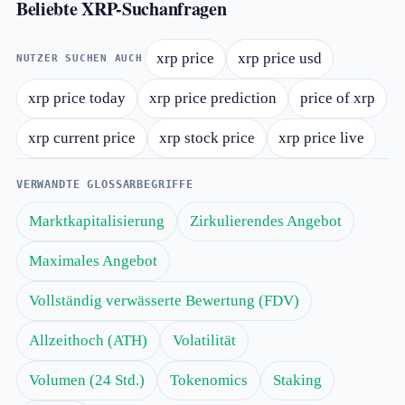
Beliebte XRP-Suchanfragen
xrp price
xrp price usd
NUTZER SUCHEN AUCH
xrp price today
xrp price prediction
price of xrp
xrp current price
xrp stock price
xrp price live
VERWANDTE GLOSSARBEGRIFFE
Marktkapitalisierung
Zirkulierendes Angebot
Maximales Angebot
Vollständig verwässerte Bewertung (FDV)
Allzeithoch (ATH)
Volatilität
Volumen (24 Std.)
Tokenomics
Staking