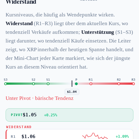
Widerstand
Kursniveaus, die häufig als Wendepunkte wirken.
Widerstand
(R1–R3) liegt über dem aktuellen Kurs, wo
tendenziell Verkäufe aufkommen;
Unterstützung
(S1–S3)
liegt darunter, wo tendenziell Käufe einsetzen. Die Leiter
zeigt, wo XRP innerhalb der heutigen Spanne handelt, und
der Mini-Chart jeder Karte markiert, wie sich der jüngste
Kurs an diesem Niveau orientiert hat.
S3
S2
S1
P
R1
R2
R3
$1.04
Unter Pivot · bärische Tendenz
$1.05
+0.25%
PIVOT
WIDERSTAND
$1.06
+1.09%
R1