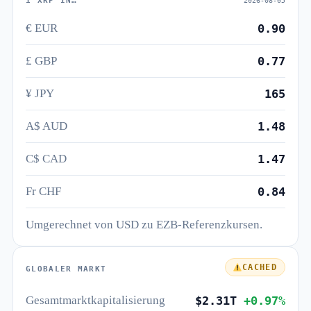
1 XRP IN…
2026-08-05
€ EUR
0.90
£ GBP
0.77
¥ JPY
165
A$ AUD
1.48
C$ CAD
1.47
Fr CHF
0.84
Umgerechnet von USD zu EZB-Referenzkursen.
CACHED
GLOBALER MARKT
Gesamtmarktkapitalisierung
$2.31T
+0.97%