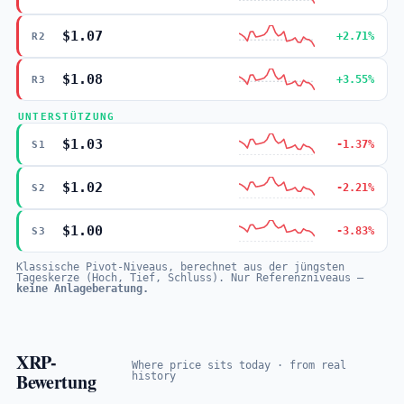
$1.07
+2.71%
R2
$1.08
+3.55%
R3
UNTERSTÜTZUNG
$1.03
-1.37%
S1
$1.02
-2.21%
S2
$1.00
-3.83%
S3
Klassische Pivot-Niveaus, berechnet aus der jüngsten
Tageskerze (Hoch, Tief, Schluss). Nur Referenzniveaus —
keine Anlageberatung.
XRP-
Where price sits today · from real
Bewertung
history