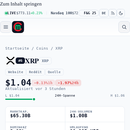
Zum Inhalt springen
S&P 500
LIVE
$773.11
+0.23%
Nasdaq 100
$722.68
-0.16%
F&G 25
Dow 30
$541.6
DE
Startseite
/
Coins
/
XRP
XRP
XRP
#6
Website
Reddit
Quelle
$1.04
-0.13%
1h
-1.97%
24h
Aktualisiert
vor 3 Stunden
L $1.04
24H-Spanne
H $1.06
MARKTKAP.
24H-VOLUMEN
$65.30B
$1.00B
DOMINANZ
UMLAUFEND