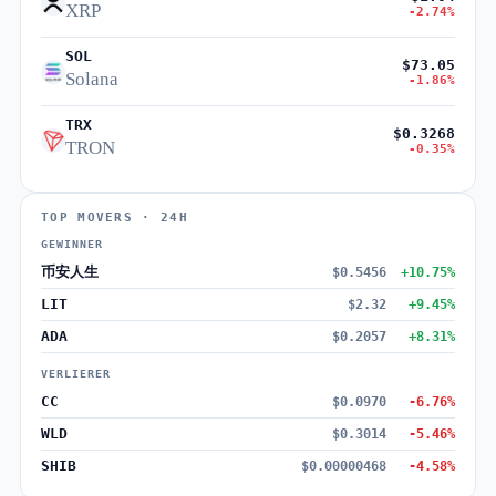
XRP
-2.74%
SOL
$73.05
Solana
-1.86%
TRX
$0.3268
TRON
-0.35%
TOP MOVERS · 24H
GEWINNER
币安人生
$0.5456
+10.75%
LIT
$2.32
+9.45%
ADA
$0.2057
+8.31%
VERLIERER
CC
$0.0970
-6.76%
WLD
$0.3014
-5.46%
SHIB
$0.00000468
-4.58%