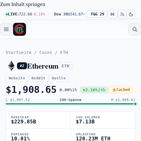
Zum Inhalt springen
100
$722.68
LIVE
-0.16%
Dow 30
$541.67
+0.23%
F&G 29
Russell 2000
$302.23
+
DE
Startseite
/
Coins
/
ETH
Ethereum
ETH
#2
Website
Reddit
Quelle
$1,908.65
0.00%
1h
+2.16%
24h
Cached
L $1,897.52
24H-Spanne
H $1,908.61
MARKTKAP.
24H-VOLUMEN
$229.85B
$7.13B
DOMINANZ
UMLAUFEND
10.01%
120.23M ETH