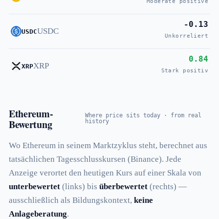
Moderate positive
-0.13
USDC
USDC
Unkorreliert
0.84
XRP
XRP
Stark positiv
Ethereum-
Where price sits today · from real
Bewertung
history
Wo Ethereum in seinem Marktzyklus steht, berechnet aus
tatsächlichen Tagesschlusskursen (Binance). Jede
Anzeige verortet den heutigen Kurs auf einer Skala von
unterbewertet
(links) bis
überbewertet
(rechts) —
ausschließlich als Bildungskontext,
keine
Anlageberatung
.