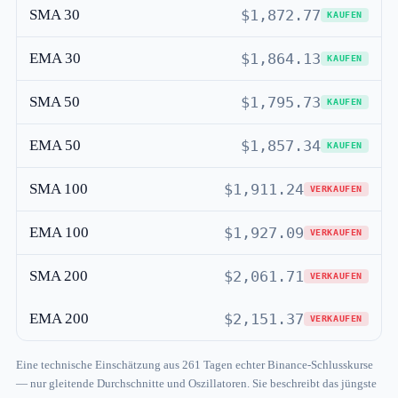
SMA 30
$1,872.77
KAUFEN
EMA 30
$1,864.13
KAUFEN
SMA 50
$1,795.73
KAUFEN
EMA 50
$1,857.34
KAUFEN
SMA 100
$1,911.24
VERKAUFEN
EMA 100
$1,927.09
VERKAUFEN
SMA 200
$2,061.71
VERKAUFEN
EMA 200
$2,151.37
VERKAUFEN
Eine technische Einschätzung aus 261 Tagen echter Binance-Schlusskurse
— nur gleitende Durchschnitte und Oszillatoren. Sie beschreibt das jüngste