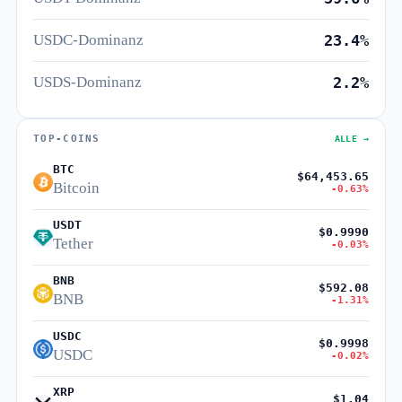
USDC-Dominanz
23.4%
USDS-Dominanz
2.2%
TOP-COINS
ALLE →
BTC
$64,453.65
Bitcoin
-0.63%
USDT
$0.9990
Tether
-0.03%
BNB
$592.08
BNB
-1.31%
USDC
$0.9998
USDC
-0.02%
XRP
$1.04