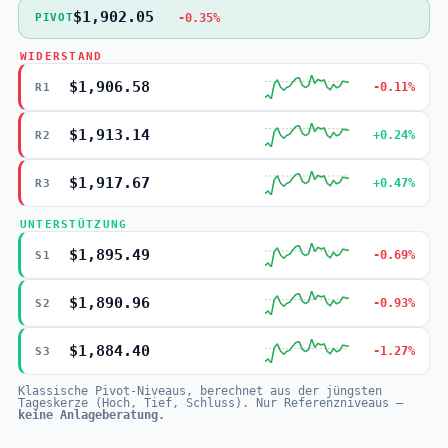
$1,902.05
-0.35%
PIVOT
WIDERSTAND
$1,906.58
-0.11%
R1
$1,913.14
+0.24%
R2
$1,917.67
+0.47%
R3
UNTERSTÜTZUNG
$1,895.49
-0.69%
S1
$1,890.96
-0.93%
S2
$1,884.40
-1.27%
S3
Klassische Pivot-Niveaus, berechnet aus der jüngsten
Tageskerze (Hoch, Tief, Schluss). Nur Referenzniveaus —
keine Anlageberatung.