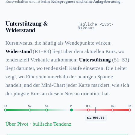
Kursverhalten und ist
keine Kursprognose und keine Anlageberatung
.
Unterstützung &
Tägliche Pivot-
Widerstand
Niveaus
Kursniveaus, die häufig als Wendepunkte wirken.
Widerstand
(R1–R3) liegt über dem aktuellen Kurs, wo
tendenziell Verkäufe aufkommen;
Unterstützung
(S1–S3)
liegt darunter, wo tendenziell Käufe einsetzen. Die Leiter
zeigt, wo Ethereum innerhalb der heutigen Spanne
handelt, und der Mini-Chart jeder Karte markiert, wie sich
der jüngste Kurs an diesem Niveau orientiert hat.
S3
S2
S1
P
R1
R2
R3
$1,908.65
Über Pivot · bullische Tendenz